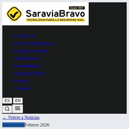
Nosotros
▾
Marcas y Productos
▾
Energía Renovable
Calibración
▾
Mantenimiento
Seguridad Vial
▾
Noticias
Contacto
|
ES
EN
←
Volver a Noticias
Intoximeters
Febrero 2026