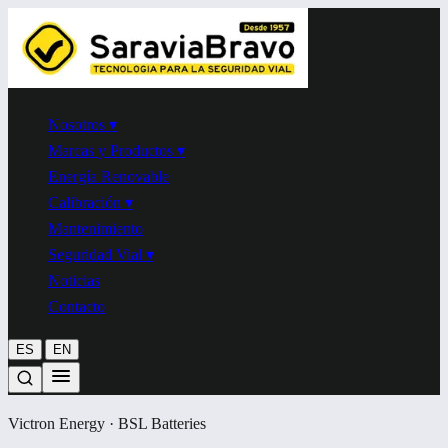
Nosotros
▾
Marcas y Productos
▾
Energía Renovable
Calibración
▾
Mantenimiento
Seguridad Vial
▾
Noticias
Contacto
|
ES
EN
Victron Energy ·
BSL
Batteries