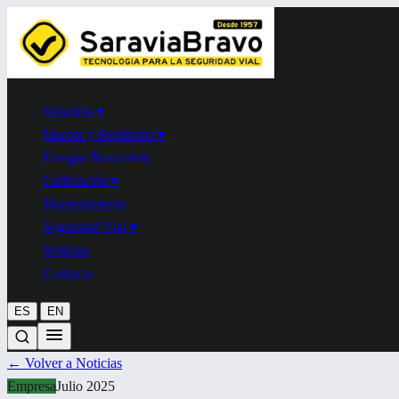
Nosotros
▾
Marcas y Productos
▾
Energía Renovable
Calibración
▾
Mantenimiento
Seguridad Vial
▾
Noticias
Contacto
|
ES
EN
←
Volver a Noticias
Empresa
Julio 2025