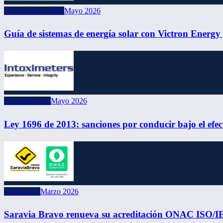
Energía Renovable
Mayo 2026
Guía de sistemas de energía solar con Victron Energ
Seguridad Vial
Mayo 2026
Ley 1696 de 2013: sanciones por conducir bajo el efe
Calibración
Marzo 2026
Saravia Bravo renueva su acreditación ONAC ISO/I