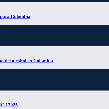
y para Colombia
cto del alcohol en Colombia
EC 17025